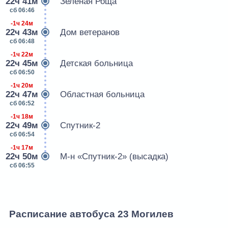
22ч 41м
Зеленая Роща
сб 06:46
-1ч 24м
22ч 43м
Дом ветеранов
сб 06:48
-1ч 22м
22ч 45м
Детская больница
сб 06:50
-1ч 20м
22ч 47м
Областная больница
сб 06:52
-1ч 18м
22ч 49м
Спутник-2
сб 06:54
-1ч 17м
22ч 50м
М-н «Спутник-2» (высадка)
сб 06:55
Расписание автобуса 23 Могилев