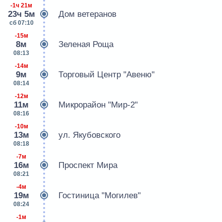
-1ч 21м
23ч 5м
Дом ветеранов
сб 07:10
-15м
8м
Зеленая Роща
08:13
-14м
9м
Торговый Центр "Авеню"
08:14
-12м
11м
Микрорайон "Мир-2"
08:16
-10м
13м
ул. Якубовского
08:18
-7м
16м
Проспект Мира
08:21
-4м
19м
Гостиница "Могилев"
08:24
-1м