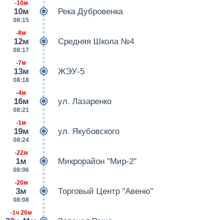
-10м
10м
Река Дубровенка
08:15
-8м
12м
Средняя Школа №4
08:17
-7м
13м
ЖЭУ-5
08:18
-4м
16м
ул. Лазаренко
08:21
-1м
19м
ул. Якубовского
08:24
-22м
1м
Микрорайон "Мир-2"
08:06
-20м
3м
Торговый Центр "Авеню"
08:08
-1ч 26м