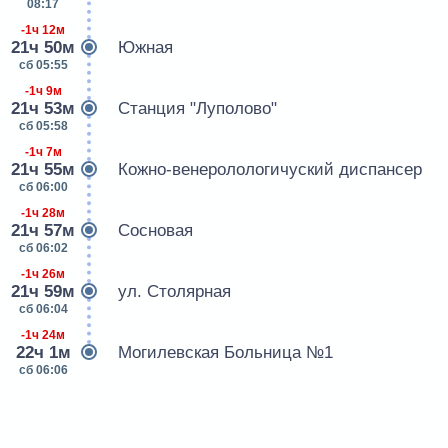
08:17
-1ч 12м
21ч 50м
Южная
сб 05:55
-1ч 9м
21ч 53м
Станция "Луполово"
сб 05:58
-1ч 7м
21ч 55м
Кожно-венеролологичуский диспансер
сб 06:00
-1ч 28м
21ч 57м
Сосновая
сб 06:02
-1ч 26м
21ч 59м
ул. Столярная
сб 06:04
-1ч 24м
22ч 1м
Могилевская Больница №1
сб 06:06