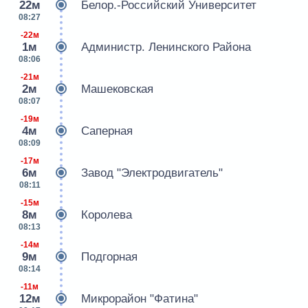
22м
Белор.-Российский Университет
08:27
-22м
1м
Администр. Ленинского Района
08:06
-21м
2м
Машековская
08:07
-19м
4м
Саперная
08:09
-17м
6м
Завод "Электродвигатель"
08:11
-15м
8м
Королева
08:13
-14м
9м
Подгорная
08:14
-11м
12м
Микрорайон "Фатина"