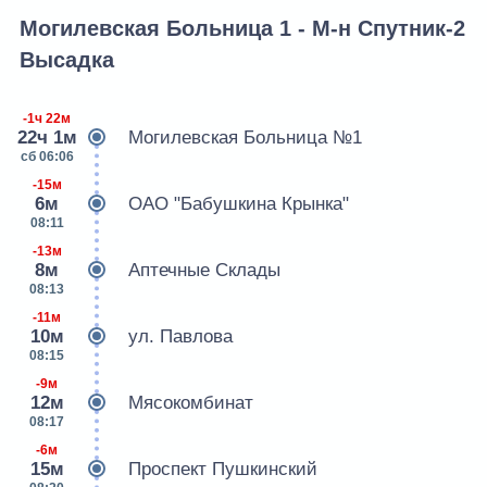
Могилевская Больница 1 - М-н Спутник-2
Высадка
-1ч 22м
22ч 1м
Могилевская Больница №1
сб 06:06
-15м
6м
ОАО "Бабушкина Крынка"
08:11
-13м
8м
Аптечные Склады
08:13
-11м
10м
ул. Павлова
08:15
-9м
12м
Мясокомбинат
08:17
-6м
15м
Проспект Пушкинский