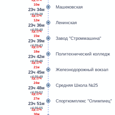
10м
Машековская
23ч 34м
сб 05:38
2д 17ч
12м
Ленинская
23ч 36м
сб 05:40
2д 17ч
15м
Завод "Стpоммашина"
23ч 39м
сб 05:43
2д 17ч
18м
Политехнический колледж
23ч 42м
сб 05:46
2д 17ч
21м
Железнодорожный вокзал
23ч 45м
сб 05:49
2д 17ч
24м
Средняя Школа №25
23ч 48м
сб 05:52
2д 17ч
27м
Спорткомплекс "Олимпиец"
23ч 51м
сб 05:55
2д 17ч
30м