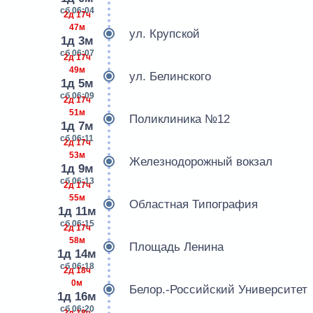
сб 06:04
2д 17ч
47м
ул. Крупской
1д 3м
сб 06:07
2д 17ч
49м
ул. Белинского
1д 5м
сб 06:09
2д 17ч
51м
Поликлиника №12
1д 7м
сб 06:11
2д 17ч
53м
Железнодорожный вокзал
1д 9м
сб 06:13
2д 17ч
55м
Областная Типография
1д 11м
сб 06:15
2д 17ч
58м
Площадь Ленина
1д 14м
сб 06:18
2д 18ч
0м
Белор.-Российский Университет
1д 16м
сб 06:20
2д 18ч