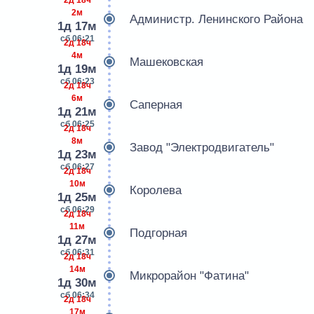
2м
Администр. Ленинского Района
1д 17м
сб 06:21
2д 18ч
4м
Машековская
1д 19м
сб 06:23
2д 18ч
6м
Саперная
1д 21м
сб 06:25
2д 18ч
8м
Завод "Электродвигатель"
1д 23м
сб 06:27
2д 18ч
10м
Королева
1д 25м
сб 06:29
2д 18ч
11м
Подгорная
1д 27м
сб 06:31
2д 18ч
14м
Микрорайон "Фатина"
1д 30м
сб 06:34
2д 18ч
17м