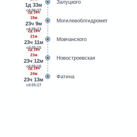
Залуцкого
1д 33м
сб 06:37
2д 18ч
19м
Могилевоблгидромет
23ч 9м
сб 05:13
2д 18ч
21м
Мовчанского
23ч 11м
сб 05:15
2д 18ч
23м
Новостроевская
23ч 12м
сб 05:16
2д 18ч
24м
Фатина
23ч 13м
сб 05:17