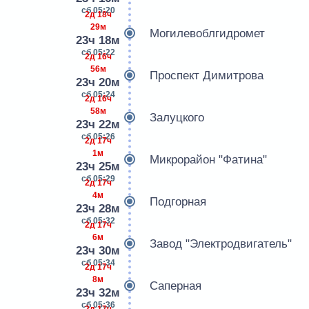
сб 05:20
2д 18ч
29м
Могилевоблгидромет
23ч 18м
сб 05:22
2д 16ч
56м
Проспект Димитрова
23ч 20м
сб 05:24
2д 16ч
58м
Залуцкого
23ч 22м
сб 05:26
2д 17ч
1м
Микрорайон "Фатина"
23ч 25м
сб 05:29
2д 17ч
4м
Подгорная
23ч 28м
сб 05:32
2д 17ч
6м
Завод "Электродвигатель"
23ч 30м
сб 05:34
2д 17ч
8м
Саперная
23ч 32м
сб 05:36
2д 17ч