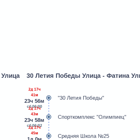
 Улица
30 Летия Победы Улица - Фатина Ул
2д 17ч
41м
"30 Летия Победы"
23ч 56м
сб 06:00
2д 17ч
43м
Спорткомплекс "Олимпиец"
23ч 58м
сб 06:02
2д 17ч
45м
Средняя Школа №25
1д 0м