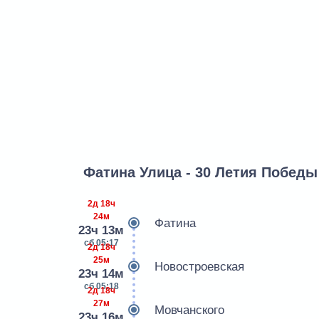
Фатина Улица - 30 Летия Победы
2д 18ч
24м
Фатина
23ч 13м
сб 05:17
2д 18ч
25м
Новостроевская
23ч 14м
сб 05:18
2д 18ч
27м
Мовчанского
23ч 16м