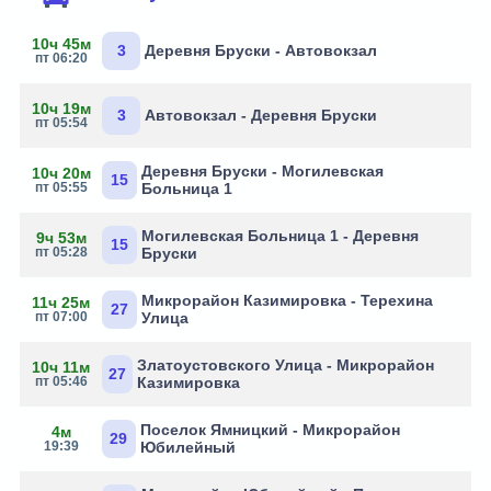
10ч 45м
3
Деревня Бруски - Автовокзал
пт 06:20
10ч 19м
3
Автовокзал - Деревня Бруски
пт 05:54
Деревня Бруски - Могилевская
10ч 20м
15
пт 05:55
Больница 1
Могилевская Больница 1 - Деревня
9ч 53м
15
пт 05:28
Бруски
Микрорайон Казимировка - Терехина
11ч 25м
27
пт 07:00
Улица
Златоустовского Улица - Микрорайон
10ч 11м
27
пт 05:46
Казимировка
Поселок Ямницкий - Микрорайон
4м
29
19:39
Юбилейный