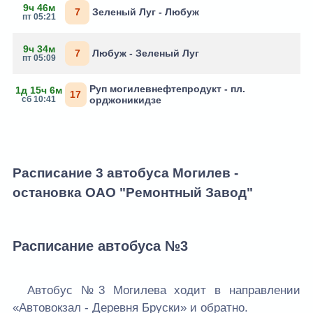
9ч 46м
7
Зеленый Луг - Любуж
пт 05:21
9ч 34м
7
Любуж - Зеленый Луг
пт 05:09
Руп могилевнефтепродукт - пл.
1д 15ч 6м
17
сб 10:41
орджоникидзе
Расписание 3 автобуса Могилев -
остановка ОАО "Ремонтный Завод"
Расписание автобуса №3
Автобус №3 Могилева ходит в направлении
«Автовокзал - Деревня Бруски» и обратно.