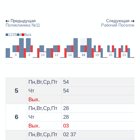
Предыдущая
Следующая
Поликлиника №11
Рабочий Поселок
1235
4
Вых.
6
8
10
12
14
16
18
20
22
Расписание 3 автобуса Могилев - остановка ОАО "Ре
Пн,Вт,Ср,Пт
54
5
Чт
54
Вых.
Пн,Вт,Ср,Пт
28
6
Чт
28
Вых.
03
Пн,Вт,Ср,Пт
02
37