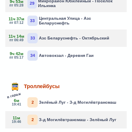
Микрорайон Юбилейный - Поселок
9ч 53м
29
пт 05:28
Ильинка
Центральная Улица - Азс
11ч 37м
33
пт 07:12
Беларуснефть
11ч 14м
33
Азс Беларуснефть - Октябрьский
пт 06:49
9ч 42м
34
Автовокзал - Деревня Гаи
пт 05:17
Троллейбусы
в гараж
6м
2
Зелёный Луг - З-д Могилёвтрансмаш
19:41
11м
2
З-д Могилёвтрансмаш - Зелёный Луг
19:46