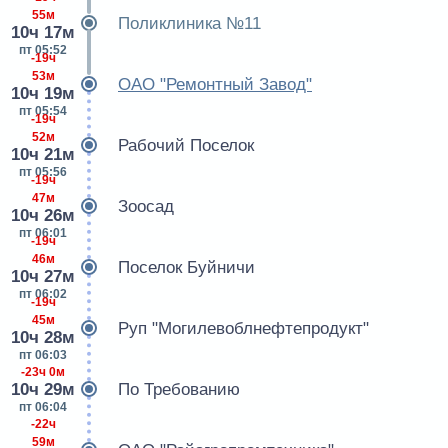
55м
Поликлиника №11
10ч 17м
пт 05:52
-19ч
53м
ОАО "Ремонтный Завод"
10ч 19м
пт 05:54
-19ч
52м
Рабочий Поселок
10ч 21м
пт 05:56
-19ч
47м
Зоосад
10ч 26м
пт 06:01
-19ч
46м
Поселок Буйничи
10ч 27м
пт 06:02
-19ч
45м
Руп "Могилевоблнефтепродукт"
10ч 28м
пт 06:03
-23ч 0м
10ч 29м
По Требованию
пт 06:04
-22ч
59м