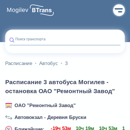
Mogilev
Поиск транспорта
Расписание
Автобус
3
Расписание 3 автобуса Могилев -
остановка ОАО "Ремонтный Завод"
ОАО "Ремонтный Завод"
Автовокзал - Деревня Бруски
-19ч 53м
10ч 19м
10ч 53м
11ч
Ближайшие: