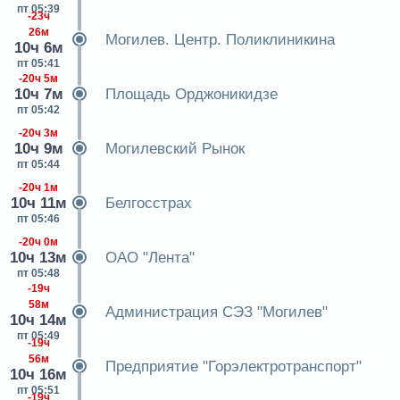
пт 05:39
-23ч
26м
Могилев. Центр. Поликлиникина
10ч 6м
пт 05:41
-20ч 5м
10ч 7м
Площадь Орджоникидзе
пт 05:42
-20ч 3м
10ч 9м
Могилевский Рынок
пт 05:44
-20ч 1м
10ч 11м
Белгосстрах
пт 05:46
-20ч 0м
10ч 13м
ОАО "Лента"
пт 05:48
-19ч
58м
Администрация СЭЗ "Могилев"
10ч 14м
пт 05:49
-19ч
56м
Предприятие "Горэлектротранспорт"
10ч 16м
пт 05:51
-19ч