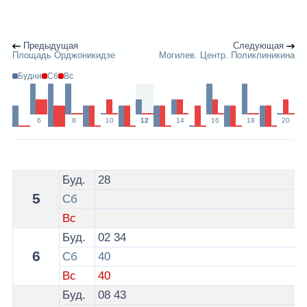
Предыдущая
Следующая
Площадь Орджоникидзе
Могилев. Центр. Поликлиникина
Будни
Сб
Вс
6
8
10
12
14
16
18
20
Расписание 3 автобуса Могилев - остановка ул. Пион
Буд.
28
5
Сб
Вс
Буд.
02
34
6
Сб
40
Вс
40
Буд.
08
43